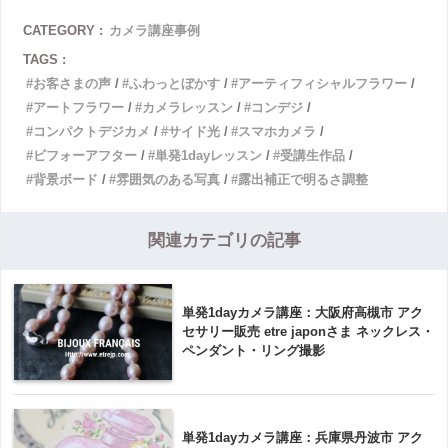
CATEGORY :
カメラ講座事例
TAGS :
お客さまの声
ふわっとぼかす
アーティフィシャルフラワー
アートフラワー
カメラレッスン
コンデジ
コンパクトデジカメ
サイド光
スマホカメラ
ビフォーアフター
単発1dayレッスン
受講生作品
背景ボード
雰囲気のある写真
露出補正で明るさ調整
関連カテゴリの記事
単発1dayカメラ講座：大阪府高槻市 アク
セサリー販売 etre japonさま ネックレス・
ペンダント・リング撮影
単発1dayカメラ講座：兵庫県丹波市 アク