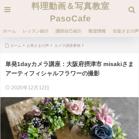
料理動画＆写真教室
PasoCafe
ホーム
レッスン紹介
講師自己紹介
教室情報
生徒さまの声
ホーム
お客さまの声
カメラ講座事例
単発1dayカメラ講座：大阪府摂津市 misakiさま
アーティフィシャルフラワーの撮影
2020年12月12日