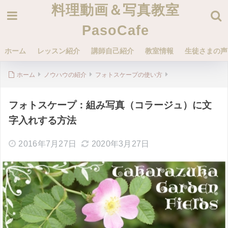
料理動画＆写真教室
PasoCafe
ホーム
レッスン紹介
講師自己紹介
教室情報
生徒さまの声
ホーム
ノウハウの紹介
フォトスケープの使い方
フォトスケープ：組み写真（コラージュ）に文
字入れする方法
2016年7月27日
2020年3月27日