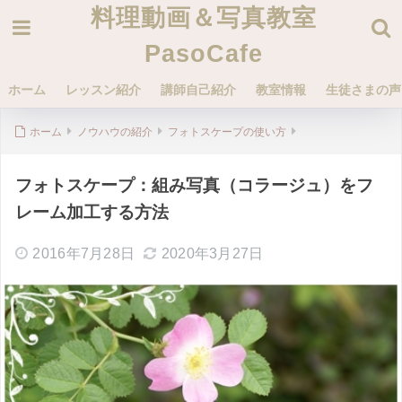
料理動画＆写真教室
PasoCafe
ホーム
レッスン紹介
講師自己紹介
教室情報
生徒さまの声
ホーム
ノウハウの紹介
フォトスケープの使い方
フォトスケープ：組み写真（コラージュ）をフ
レーム加工する方法
2016年7月28日
2020年3月27日